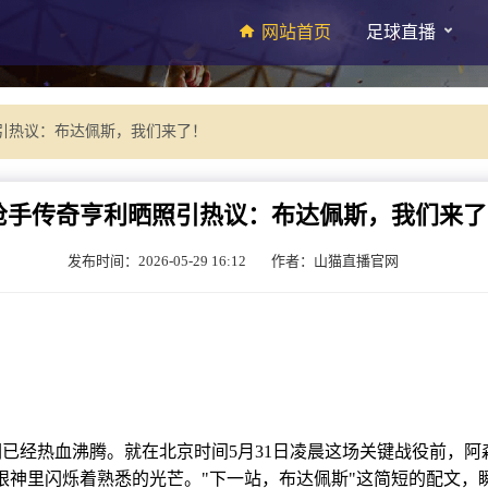
网站首页
足球直播
引热议：布达佩斯，我们来了！
枪手传奇亨利晒照引热议：布达佩斯，我们来了
发布时间：2026-05-29 16:12
作者：山猫直播官网
经热血沸腾。就在北京时间5月31日凌晨这场关键战役前，阿
眼神里闪烁着熟悉的光芒。"下一站，布达佩斯"这简短的配文，瞬