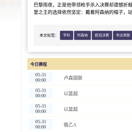
巴黎雨夜，正是他带领枪手杀入决赛却遗憾折
里之王的选择依然坚定：戴着阿森纳的帽子，
本文标签：
亨利
阿森纳
欧冠决赛
布达佩斯
今日赛程
05-31
卢森国联
00:00
05-31
以篮超
00:00
05-31
以篮超
00:00
05-31
俄乙A
00:00