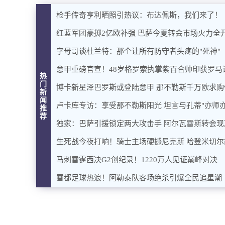
枪手传奇亨利晒照引热议：布达佩斯，我们来了！
红蓝军团豪掷2亿欧补强 巴萨今夏转会市场火力全
字母哥谈杜兰特：那个让所有防守者头疼的"死神"
意甲重磅官宣！48岁格罗索执掌紫百合帅印获罗马
热
门
博卡新星泽巴罗斯或登陆意甲 那不勒斯千万欧求购
新
闻
卢卡库专访：享受那不勒斯阳光 坦言与孔蒂"亦师亦
推
荐
独家：巴萨引援锁定两大攻击手 阿尔瓦雷斯转会现
生死战今夜打响！骑士主场硬撼尼克斯 哈登米切
马刺雷霆西决G2创纪录！1220万人见证巅峰对决
雪都足球热浪！阿勒泰队客场绝杀引爆全民追星潮