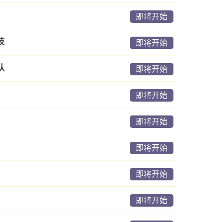
即将开始
技
即将开始
队
即将开始
即将开始
即将开始
即将开始
即将开始
即将开始