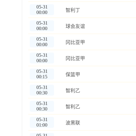
05-31
智利丁
00:00
05-31
球会友谊
00:00
05-31
冈比亚甲
00:00
05-31
冈比亚甲
00:00
05-31
保篮甲
00:15
05-31
智利乙
00:30
05-31
智利乙
00:30
05-31
波黑联
01:00
05-31