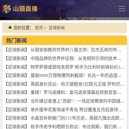
导
航
网站首页
您的位置：
首页
>
足球新闻
足球直播
热门新闻
英超
【
足球新闻
】
从国安助教到世界杯八强主帅：拉杰瓦奇的传奇蜕变之路
【
足球新闻
】
中国品牌的世界杯征程：从亮相到引领的技术跃迁之路
德甲
【
足球新闻
】
特罗萨德或登陆圣西罗 枪手为比利时前锋标价2000万欧
法甲
【
足球新闻
】
曼联8000万猎物遭热刺截胡！长达一年的追逐终成泡影
西甲
【
足球新闻
】
英超身价风云：哈兰德稳坐2亿欧元王座 萨利巴跻身亿元俱乐部
意甲
【
足球新闻
】
重磅！罗马诺爆料：皇马选举落幕后将掀官宣潮 穆帅携双星加盟在即
欧冠杯
【
足球新闻
】
当外媒记者遇上"苏超"：一场足球赛里的中国城市脉动
【
足球新闻
】
单外援申花客场逼平青岛 熬过魔鬼五月后亟待休整
中超
【
足球新闻
】
水晶宫补射破门创121年历史，英超九强出击欧战剑指三冠王
篮球直播
【
足球新闻
】
枪手传奇亨利晒照引热议：布达佩斯，我们来了！