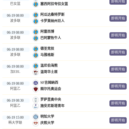
即将开始
巴女篮
塞西阿拉夸拉女篮
阿瓜达桑特罗斯
06-19 08:00
即将开始
波多联
卡罗莱纳州巨人
阿雷西博
06-19 08:00
即将开始
波多联
巴阿蒙牧牛人
德圣竞技
06-19 08:00
即将开始
波多联
马雅格斯
温尼伯海熊
06-19 08:00
即将开始
加EBL
温哥华土匪
SF吉姆納西
06-19 08:00
即将开始
阿篮乙
图尔托奥运会
罗萨里奥中央
06-19 08:30
即将开始
阿篮乙
施安尼斯塔青年
明知大学
06-19 15:00
即将开始
韩大学联
庆熙大学