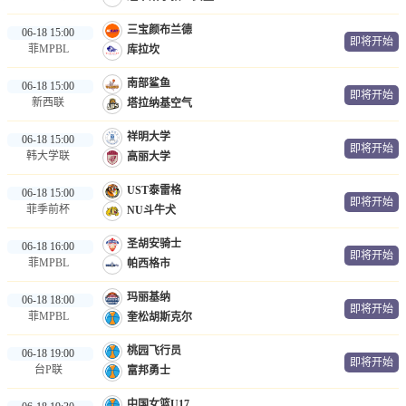
三宝颜布兰德
06-18 15:00
即将开始
菲MPBL
库拉坎
南部鲨鱼
06-18 15:00
即将开始
新西联
塔拉纳基空气
祥明大学
06-18 15:00
即将开始
韩大学联
高丽大学
UST泰雷格
06-18 15:00
即将开始
菲季前杯
NU斗牛犬
圣胡安骑士
06-18 16:00
即将开始
菲MPBL
帕西格市
玛丽基纳
06-18 18:00
即将开始
菲MPBL
奎松胡斯克尔
桃园飞行员
06-18 19:00
即将开始
台P联
富邦勇士
中国女篮U17