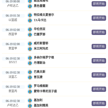
图里库姆韦
06-19 00:00
即将开始
卢旺达乙
黑色雷霆
特拉维夫夏普尔
06-19 01:50
即将开始
以篮超
TA马卡比
华伦西亚
06-19 02:00
即将开始
西篮甲
巴塞罗那
威尼斯雷耶
06-19 02:00
即将开始
意篮甲
米兰阿玛尼
多纳尔格罗宁根
06-19 02:30
即将开始
BNXT
丹博斯治
巴奥夫斯
06-19 02:30
即将开始
法篮乙
普瓦捷
罗马维图斯
06-19 02:30
即将开始
意篮丙
蒙特卡蒂尼双子座
基加利
06-19 02:30
即将开始
卢旺达乙
基加利精英