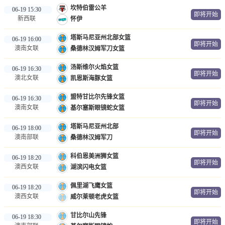
坎特伯雷公羊
06-19 15:30
即将开始
新西联
怀伊
塔斯马尼亚州北部女篮
06-19 16:00
即将开始
澳南女联
桑德林汉姆军刀女篮
汤斯维尔火焰女篮
06-19 16:30
即将开始
澳北女联
凯恩斯海豚女篮
盟特甘比尔先锋女篮
06-19 16:30
即将开始
澳南女联
基尔塞斯眼镜蛇女篮
塔斯马尼亚州北部
06-19 18:00
即将开始
澳南部联
桑德林汉姆军刀
科伯恩美洲狮女篮
06-19 18:20
即将开始
澳西女联
湖滨闪电女篮
佩里湖飞鹰女篮
06-19 18:20
即将开始
澳西女联
威尔莱顿老虎女篮
甘比尔山先锋
06-19 18:30
即将开始