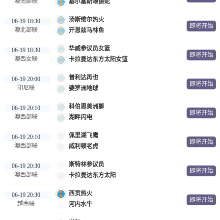
澳南部联
基尔塞斯眼镜蛇
汤斯维尔热火
06-19 18:30
即将开始
澳北部联
开恩兹马林鱼
华威参议员女篮
06-19 18:30
即将开始
澳西女联
卡拉曼达东方太阳女篮
普利达再也
06-19 20:00
即将开始
印尼联
婆罗洲地球
科伯恩美洲獅
06-19 20:10
即将开始
澳西部联
湖畔闪电
佩里湖飞鹰
06-19 20:10
即将开始
澳西部联
威利顿老虎
斯特林参议员
06-19 20:30
即将开始
澳西部联
卡拉曼达东方太阳
西贡热火
06-19 20:30
即将开始
越南联
河内水牛