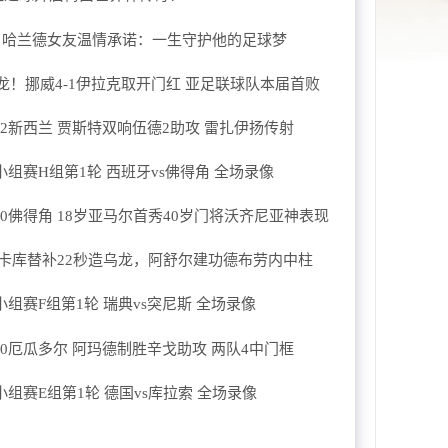
！哈兰德女友温情承诺：一生守护他的足球梦
龙！挪威4-1伊拉克取开门红 亚足联球队本届首败
-2新西兰 贾斯特双响伍德2助攻 雷扎伊扬传射
杯小组赛H组第1轮 西班牙vs佛得角 全场录像
0佛得角 18岁亚马尔首秀40岁门将沃齐尼亚神表现
 卢卡库替补22秒造乌龙，阿舒尔建功德布劳内中柱
杯小组赛F组第1轮 瑞典vs突尼斯 全场录像
-0厄瓜多尔 阿玛德制胜辛戈助攻 两队4中门框
杯小组赛E组第1轮 德国vs库拉索 全场录像