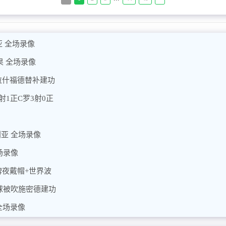
亚 全场录像
果 全场录像
拉什福德替补建功
射1正C罗3射0正
利亚 全场录像
场录像
碑夜戴帽+世界波
进球被吹施密德建功
 全场录像