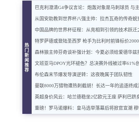
巴克利澄清G4争议言论：炮轰对象是马刺球员 与
从国安助教到世界杯八强主帅：拉杰瓦奇的传奇蜕
中国品牌的世界杯征程：从亮相到引领的技术跃迁
特罗萨德或登陆圣西罗 枪手为比利时前锋标价200
热
门
森林狼主帅芬奇谈补强计划：今夏必须给爱德华兹
新
闻
文班亚马DPOY光环褪色？总决赛外线被过率61%
推
荐
布伦森末节爆发导演逆转：这夜晚属于团队韧性
曼联8000万猎物遭热刺截胡！长达一年的追逐终成
英超身价风云：哈兰德稳坐2亿欧元王座 萨利巴跻
重磅！罗马诺爆料：皇马选举落幕后将掀官宣潮 