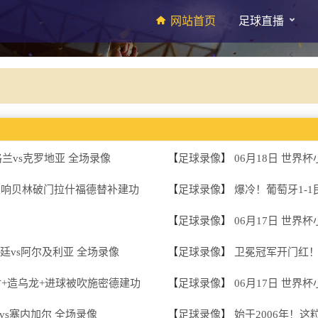
网站首页
足球直播
格兰vs克罗地亚 全场录像
【
足球录像
】
06月18日 世界
恩双响贝林破门拉什福德替补建功
【
足球录像
】
爆冷！葡萄牙1-1
【
足球录像
】
06月17日 世界
根廷vs阿尔及利亚 全场录像
【
足球录像
】
卫冕冠军开门红！
点射+造乌龙+进球被吹施密德建功
【
足球录像
】
06月17日 世界
国vs塞内加尔 全场录像
【
足球录像
】
始于2006年！