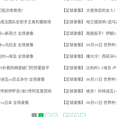
们抵达体育场！
【
足球录像
】
大佬背后的女人
双响成法国队史射手王奥利塞助攻
【
足球录像
】
哈兰德双响+造乌
朗vs新西兰 全场录像
【
足球录像
】
两度扳平！伊朗2
特vs乌拉圭 全场录像
【
足球录像
】
06月16日 世界
利时vs埃及 全场录像
【
足球录像
】
爆大冷！西班牙0-
场9扑救阿姆里破门阿劳霍扳平
【
足球录像
】
比利时1-1埃及
特迪瓦vs厄瓜多尔 全场录像
【
足球录像
】
06月15日 世界
斯传射伊萨克1射2传阿亚里双响
【
足球录像
】
绝杀！科特迪瓦1
兰vs日本 全场录像
【
足球录像
】
06月15日 世界
...
«
1
2
3
44
45
»