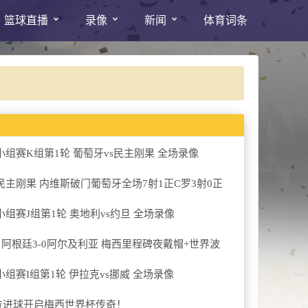
篮球直播
录像
新闻
体育词条
杯小组赛K组第1轮 葡萄牙vs民主刚果 全场录像
民主刚果 内维斯破门葡萄牙全场7射1正C罗3射0正
杯小组赛J组第1轮 奥地利vs约旦 全场录像
阿根廷3-0阿尔及利亚 梅西里程碑夜戴帽+世界波
杯小组赛I组第1轮 伊拉克vs挪威 全场录像
这粒进球开启梅西世界杯传奇！