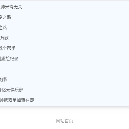
主帅米奇无关
变之路
之路
0万欧
找个帮手
创尴尬纪录
泡影
身亿元俱乐部
穆帅携双星加盟在即
网站首页