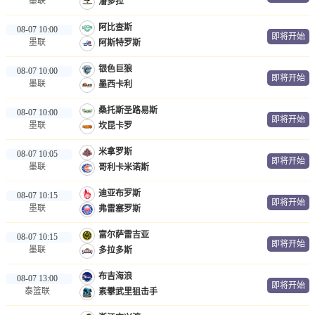
墨联
潘多拉
阿比查斯
08-07 10:00
即将开始
墨联
阿斯特罗斯
银色巨狼
08-07 10:00
即将开始
墨联
墨西卡利
桑托斯圣路易斯
08-07 10:00
即将开始
墨联
坎昆卡罗
米拿罗斯
08-07 10:05
即将开始
墨联
哥利卡米诺斯
迪亚布罗斯
08-07 10:15
即将开始
墨联
弗雷塞罗斯
富尔萨雷吉亚
08-07 10:15
即将开始
墨联
多拉多斯
布吉海浪
08-07 13:00
即将开始
泰篮联
素攀武里狙击手