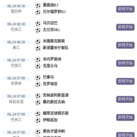
雷森迪RJ
06-24 06:30
即将开始
里约杯
贝尔福罗舒RJ
乌贝拉巴
06-24 06:30
即将开始
巴米乙
古兰尼MG
米德莱克斯联
06-24 06:30
即将开始
美乙
斯诺霍米什联队
米内罗美洲
06-24 07:00
即将开始
巴西乙
克里丘马
巴拿马
06-24 07:00
即将开始
世界杯
克罗地亚
安纳波利斯蓝调
06-24 07:00
即将开始
球会友谊
桑托斯拉古纳
缬草足球俱乐部
06-24 07:00
即将开始
巴米乙
伊帕廷加
黑色守望冲刺
06-24 07:00
即将开始