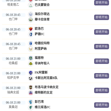
06-18 20:00
即将开始
喀麦隆乙
巴夫蒙联合
海拉尔荷达
06-18 20:45
即将开始
也门甲
穆卡拉体育
欧洛巴
06-18 20:45
即将开始
也门甲
萨德FC
哈德拉玛特
06-18 20:45
即将开始
也门甲
阿里萨纳
福恩特
06-18 21:00
即将开始
坦桑超
非洲年轻人
FK阿雷斯
06-18 21:00
即将开始
哈萨克甲
卡斯比阿克套B队
布洛马波卡纳女足
06-18 21:00
即将开始
瑞典女超
维特斯约女足
彭巴湾
06-18 21:00
即将开始
莫桑冠
维兰库洛FC