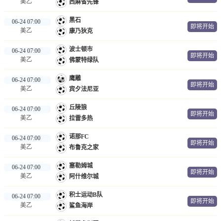
美乙
西麻省先锋
黑石
06-24 07:00
即将开始
美乙
康乃狄克
波士顿市
06-24 07:00
即将开始
美乙
佛蒙特绿队
鹰雕
06-24 07:00
即将开始
美乙
宾夕法尼亚
丘陵狼
06-24 07:00
即将开始
美乙
拉雷多热
诺那FC
06-24 07:00
即将开始
美乙
布鲁克之家
塞勒姆城
06-24 07:00
即将开始
美乙
阿什维尔城
积士运动B队
06-24 07:00
即将开始
美乙
鲨鱼海岸