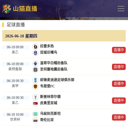
导
航
网站首页
足球直播
2026-06-18 星期四
足球直播
拉雷多热
06-18 09:00
英超
直播中
美乙
双城巨嘴鸟
德甲
温哥华白帽后备队
06-18 09:00
直播中
法甲
美预备联
圣何塞地震后备队
西甲
前锋麦迪逊足球俱乐部
06-18 09:30
直播中
美甲
韦恩堡FC
意甲
斯普林菲尔德
06-18 09:30
欧冠杯
直播中
美乙
皮奥里亚城
中超
乌兹别克斯坦
06-18 10:00
直播中
世界杯
哥伦比亚
篮球直播