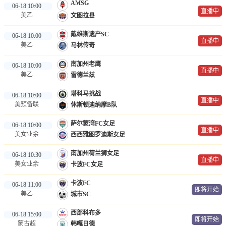
AMSG
06-18 10:00
NBA
直播中
美乙
文图拉县
CBA
戴维斯遗产SC
06-18 10:00
直播中
美乙
马林传奇
录像
南加州老鹰
06-18 10:00
足球录像
直播中
美乙
雷德兰兹
篮球录像
塔科马挑战
06-18 10:00
直播中
美预备联
休斯顿迪纳摩B队
新闻
萨尔蒙湾FC女足
06-18 10:00
足球新闻
直播中
美女业余
西西雅图罗迪斯女足
篮球新闻
南加州荷兰狮女足
06-18 10:30
直播中
美女业余
卡波FC女足
体育词条
卡波FC
06-18 11:00
即将开始
美乙
城市SC
西部科布多
06-18 15:00
即将开始
蒙古超
韩嘎日德