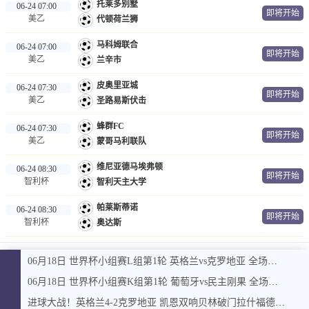
托莱多别墅
06-24 07:00
即将开始
美乙
代顿荷兰狮
马科姆联合
06-24 07:00
即将开始
美乙
兰辛市
皮奥里亚城
06-24 07:30
即将开始
美乙
圣路易斯伏击
蜂群FC
06-24 07:30
即将开始
美乙
蒙哥马利联队
维尼亚德马埃弗顿
06-24 08:30
即将开始
智利杯
智利天主大学
帕莱斯蒂诺
06-24 08:30
即将开始
智利杯
奥达斯
06月18日 世界杯小组赛L组第1轮 英格兰vs克罗地亚 全场录像
06月18日 世界杯小组赛K组第1轮 葡萄牙vs民主刚果 全场录像
进球大战！英格兰4-2克罗地亚 凯恩双响贝林破门拉什福德替补建功