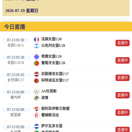
NBA
2026-07-19 星期日
CBA
今日直播
录像
法国女篮U20
07-13 01:30
足球录像
直播中
女欧U20 A
以色列女篮U20
篮球录像
希腊女篮U20
07-13 01:30
直播中
女欧U20 B
葡萄牙女篮U20
新闻
拉脱维亚女篮U17
07-13 01:45
足球新闻
直播中
女世锦U17
科特迪瓦女篮U17
篮球新闻
AS杜昂斯
07-13 02:00
直播中
塞内杯
波普
体育词条
叙利亚伊斯兰联盟
07-13 02:00
直播中
叙篮联
霍姆斯法达
萨尔瓦多女篮
07-13 02:00
直播中