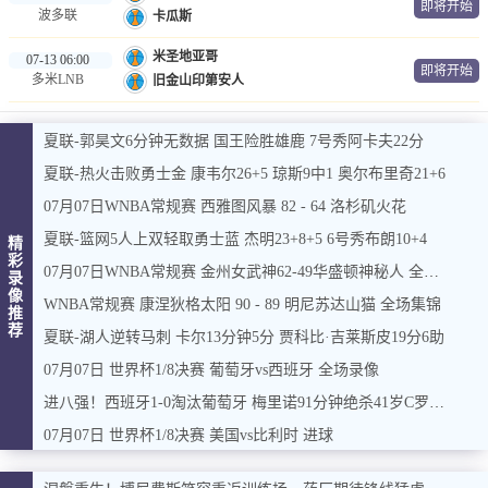
即将开始
波多联
卡瓜斯
米圣地亚哥
07-13 06:00
即将开始
多米LNB
旧金山印第安人
夏联-郭昊文6分钟无数据 国王险胜雄鹿 7号秀阿卡夫22分
夏联-热火击败勇士金 康韦尔26+5 琼斯9中1 奥尔布里奇21+6
07月07日WNBA常规赛 西雅图风暴 82 - 64 洛杉矶火花
夏联-篮网5人上双轻取勇士蓝 杰明23+8+5 6号秀布朗10+4
精
彩
07月07日WNBA常规赛 金州女武神62-49华盛顿神秘人 全场集锦
录
像
WNBA常规赛 康涅狄格太阳 90 - 89 明尼苏达山猫 全场集锦
推
荐
夏联-湖人逆转马刺 卡尔13分钟5分 贾科比·吉莱斯皮19分6助
07月07日 世界杯1/8决赛 葡萄牙vs西班牙 全场录像
进八强！西班牙1-0淘汰葡萄牙 梅里诺91分钟绝杀41岁C罗最后一舞
07月07日 世界杯1/8决赛 美国vs比利时 进球