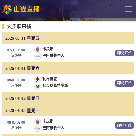
导
航
网站首页
波多联直播
2026-07-31 星期五
足球直播
卡瓜斯
07-31 08:00
英超
即将开始
波多联
巴阿蒙牧牛人
德甲
2026-08-01 星期六
法甲
利昂庞塞
08-01 08:00
西甲
即将开始
波多联
阿瓜达桑特罗斯
意甲
2026-08-02 星期日
欧冠杯
2026-08-03 星期一
中超
卡瓜斯
08-03 02:00
即将开始
波多联
巴阿蒙牧牛人
篮球直播