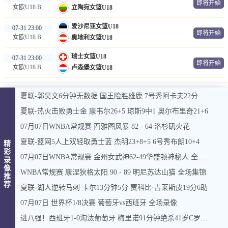
即将开始
女欧U18 B
立陶宛女篮U18
爱沙尼亚女篮U18
07-31 23:00
即将开始
女欧U18 B
奥地利女篮U18
瑞士女篮U18
07-31 23:00
即将开始
女欧U18 B
卢森堡女篮U18
夏联-郭昊文6分钟无数据 国王险胜雄鹿 7号秀阿卡夫22分
夏联-热火击败勇士金 康韦尔26+5 琼斯9中1 奥尔布里奇21+6
07月07日WNBA常规赛 西雅图风暴 82 - 64 洛杉矶火花
夏联-篮网5人上双轻取勇士蓝 杰明23+8+5 6号秀布朗10+4
精
彩
07月07日WNBA常规赛 金州女武神62-49华盛顿神秘人 全场集锦
录
像
WNBA常规赛 康涅狄格太阳 90 - 89 明尼苏达山猫 全场集锦
推
荐
夏联-湖人逆转马刺 卡尔13分钟5分 贾科比·吉莱斯皮19分6助
07月07日 世界杯1/8决赛 葡萄牙vs西班牙 全场录像
进八强！西班牙1-0淘汰葡萄牙 梅里诺91分钟绝杀41岁C罗最后一舞