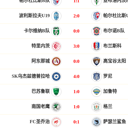
帕尔杜比斯B队
亚布洛内茨
1:1
波利斯拉夫U19
帕尔杜比斯U
2:0
卡尔维纳B队
布尔诺B队
0:0
特里内茨
布兰斯科
3:0
阿东那城
高宝谷太阳
0:0
SK乌杰兹德普拉哈
罗尼
4:0
巴苏鲁联
加鲁特
1:0
南国老鹰
格兰
1:0
FC圣乔治
萨瑟兰鲨鱼
0:1