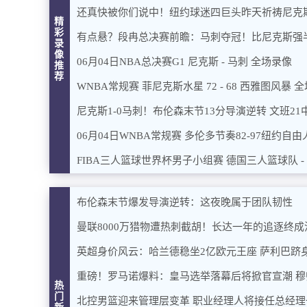
还真快被你们说中！纽约球迷四巨头昨天祈祷尼克
精
彩
有点悬？段冉总决赛前瞻：马刺夺冠！比尼克斯强
录
像
06月04日NBA总决赛G1 尼克斯 - 马刺 全场录像
推
荐
WNBA常规赛 菲尼克斯水星 72 - 68 西雅图风暴 
尼克斯1-0马刺！布伦森末节13分导演逆转 文班21
06月04日WNBA常规赛 多伦多节奏82-97纽约自由
FIBA三人篮球世界杯男子小组赛 德国三人篮球队 
布伦森末节爆发导演逆转：这夜晚属于团队韧性
曼联8000万猎物遭热刺截胡！长达一年的追逐终成
英超身价风云：哈兰德稳坐2亿欧元王座 萨利巴跻
重磅！罗马诺爆料：皇马选举落幕后将掀官宣潮 
热
门
北控男篮迎来管理层变革 职业经理人将接任总经理