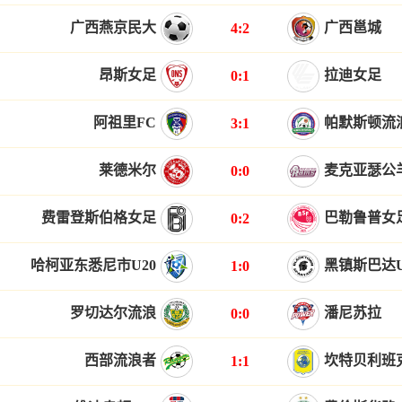
广西燕京民大
广西邕城
4:2
昂斯女足
拉迪女足
0:1
阿祖里FC
帕默斯顿流
3:1
莱德米尔
麦克亚瑟公
0:0
费雷登斯伯格女足
巴勒鲁普女
0:2
哈柯亚东悉尼市U20
黑镇斯巴达U
1:0
罗切达尔流浪
潘尼苏拉
0:0
西部流浪者
坎特贝利班
1:1