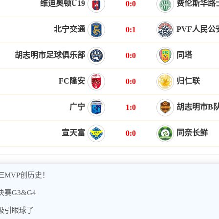
维迪奥顿U19
费伦斯华路士
0:0
北宁交通
PVF人民公
0:1
胡志明市足球俱乐部
同塔
0:0
FC隆安
归仁联
0:0
广宁
胡志明市B
1:0
宣天富
同奈长鲜
0:0
MVP创历史！
赛G3&G4
吸引眼球了