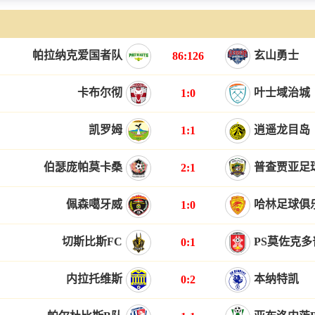
帕拉纳克爱国者队
玄山勇士
86:126
卡布尔彻
叶士域治城
1:0
凯罗姆
逍遥龙目岛
1:1
伯瑟庞帕莫卡桑
普查贾亚足
2:1
佩森噶牙威
哈林足球俱
1:0
切斯比斯FC
PS莫佐克
0:1
内拉托维斯
本纳特凯
0:2