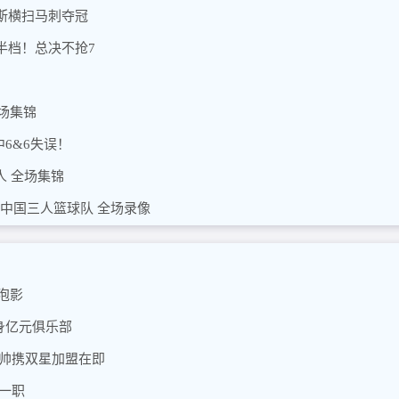
斯横扫马刺夺冠
半档！总决不抢7
全场集锦
中6&6失误！
人 全场集锦
- 中国三人篮球队 全场录像
泡影
身亿元俱乐部
穆帅携双星加盟在即
一职