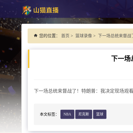
您的位置：
首页
>
篮球录像
>
下一场总统来督战
下一场
下一场总统来督战了！特朗普：我决定现场观看总
本文标签：
NBA
尼克斯
篮球