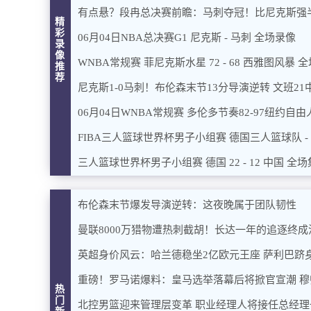
有点悬？段冉总决赛前瞻：马刺夺冠！比尼克斯强
精
彩
06月04日NBA总决赛G1 尼克斯 - 马刺 全场录像
录
像
WNBA常规赛 菲尼克斯水星 72 - 68 西雅图风暴 
推
荐
尼克斯1-0马刺！布伦森末节13分导演逆转 文班21
06月04日WNBA常规赛 多伦多节奏82-97纽约自由
FIBA三人篮球世界杯男子小组赛 德国三人篮球队 
三人篮球世界杯男子小组赛 德国 22 - 12 中国 全
布伦森末节爆发导演逆转：这夜晚属于团队韧性
曼联8000万猎物遭热刺截胡！长达一年的追逐终成
英超身价风云：哈兰德稳坐2亿欧元王座 萨利巴跻
重磅！罗马诺爆料：皇马选举落幕后将掀官宣潮 
热
门
北控男篮迎来管理层变革 职业经理人将接任总经理