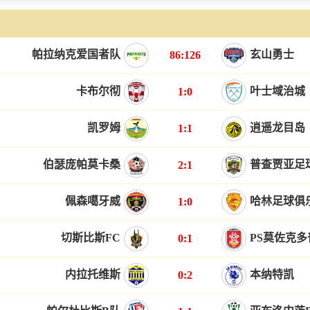
帕拉纳克爱国者队
玄山勇士
86:126
卡布尔彻
叶士域治城
1:0
凯罗姆
逍遥龙目岛
1:1
伯瑟庞帕莫卡桑
普查贾亚足
2:1
佩森噶牙威
哈林足球俱
1:0
切斯比斯FC
PS莫佐克
0:1
内拉托维斯
本纳特凯
0:2