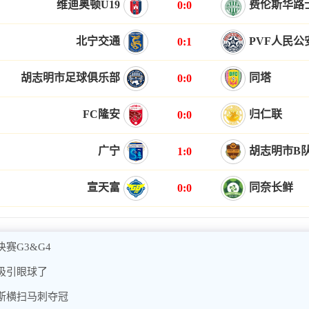
维迪奥顿U19
费伦斯华路士
0:0
北宁交通
PVF人民公
0:1
胡志明市足球俱乐部
同塔
0:0
FC隆安
归仁联
0:0
广宁
胡志明市B
1:0
宣天富
同奈长鲜
0:0
赛G3&G4
吸引眼球了
斯横扫马刺夺冠