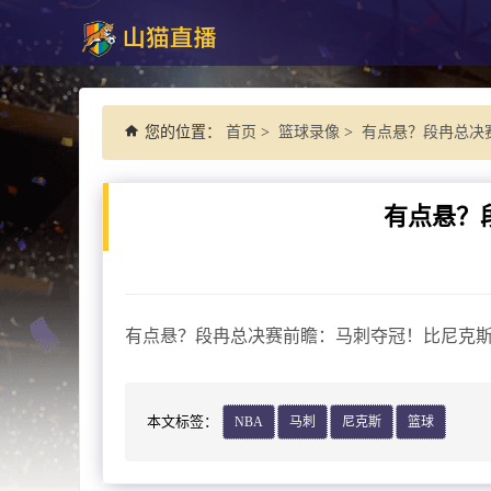
您的位置：
首页
>
篮球录像
>
有点悬？段冉总决
有点悬？
有点悬？段冉总决赛前瞻：马刺夺冠！比尼克斯
本文标签：
NBA
马刺
尼克斯
篮球