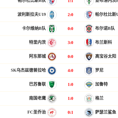
帕尔杜比斯B队
亚布洛内茨
1:1
波利斯拉夫U19
帕尔杜比斯U
2:0
卡尔维纳B队
布尔诺B队
0:0
特里内茨
布兰斯科
3:0
阿东那城
高宝谷太阳
0:0
SK乌杰兹德普拉哈
罗尼
4:0
巴苏鲁联
加鲁特
1:0
南国老鹰
格兰
1:0
FC圣乔治
萨瑟兰鲨鱼
0:1