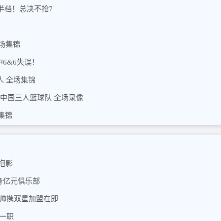
半档！总决不抢7
全场集锦
中6&6失误！
人 全场集锦
- 中国三人篮球队 全场录像
场集锦
泡影
身亿元俱乐部
穆帅携双星加盟在即
一职