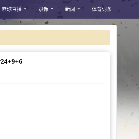
篮球直播
录像
新闻
体育词条
4+9+6