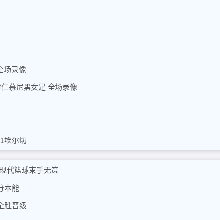
 全场录像
s拜仁慕尼黑女足 全场录像
-1埃尔切
让现代篮球束手无策
分本能
全胜晋级