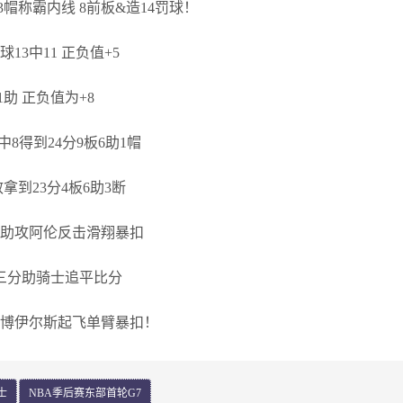
3帽称霸内线 8前板&造14罚球！
球13中11 正负值+5
1助 正负值为+8
中8得到24分9板6助1帽
拿到23分4板6助3断
 助攻阿伦反击滑翔暴扣
三分助骑士追平比分
助博伊尔斯起飞单臂暴扣！
士
NBA季后赛东部首轮G7