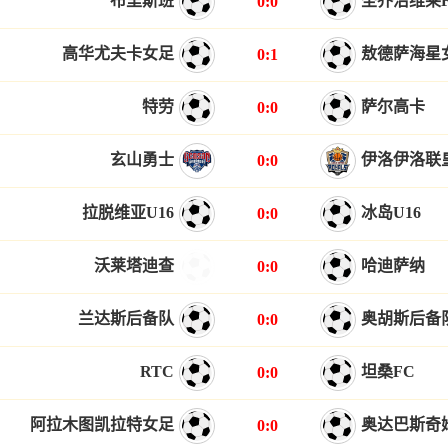
布里斯班
圣乔治维莱
0:0
高华尤夫卡女足
敖德萨海星
0:1
特劳
萨尔高卡
0:0
玄山勇士
伊洛伊洛联
0:0
拉脱维亚U16
冰岛U16
0:0
沃莱塔迪查
哈迪萨纳
0:0
兰达斯后备队
奥胡斯后备
0:0
RTC
坦桑FC
0:0
阿拉木图凯拉特女足
奥达巴斯奇
0:0