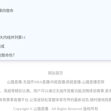
第四宿命
大内线并列第11
渠成
的致命伤？
网站首页
山猫直播-无插件NBA直播|中超直播|英超直播-山猫直播官网
超、英超等精彩比赛。用户可以通过无插件观看功能流畅体验赛事,
体育赛事直播平台,让球迷轻松掌握体育世界的最新动态,随时随地观
Copyright ©
山猫直播 . All Rights Reserved 版权所有