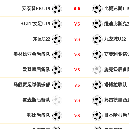
安泰普FKU19
比锡达斯U1
0:0
ABFF女足U19
维迪比斯克
VS
东区U22
九龙城U22
VS
奥林比亚会后备队
艾美利亚诺
VS
欧登塞后备队
施克堡后备
VS
马舒贾足球俱乐部
塔博拉联队
VS
霍森斯后备队
弗雷德里西
VS
邦比后备队
哥本哈根后
VS