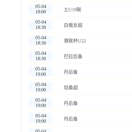
05-04
土U19联
18:00
05-04
白俄女超
18:30
05-04
港联杯U22
18:30
05-04
巴拉后备
18:30
05-04
丹后备
19:00
05-04
坦桑超
19:00
05-04
丹后备
19:00
05-04
丹后备
19:00
05-04