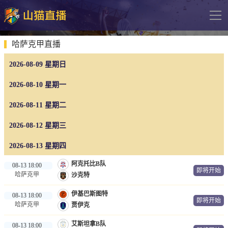
导
航
网站首页
哈萨克甲直播
2026-08-09 星期日
足球直播
英超
2026-08-10 星期一
德甲
2026-08-11 星期二
法甲
2026-08-12 星期三
西甲
2026-08-13 星期四
意甲
阿克托比B队
08-13 18:00
即将开始
哈萨克甲
沙克特
欧冠杯
伊基巴斯图特
中超
08-13 18:00
即将开始
哈萨克甲
贾伊克
篮球直播
艾斯坦拿B队
08-13 18:00