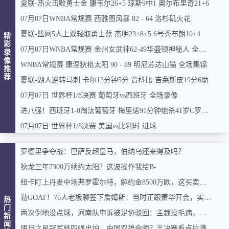
夏联-热火击败勇士金 康韦尔26+5 琼斯9中1 奥尔布里奇21+6
07月07日WNBA常规赛 西雅图风暴 82 - 64 洛杉矶火花
夏联-篮网5人上双轻取勇士蓝 杰明23+8+5 6号秀布朗10+4
精
彩
07月07日WNBA常规赛 金州女武神62-49华盛顿神秘人 全场集锦
录
像
WNBA常规赛 康涅狄格太阳 90 - 89 明尼苏达山猫 全场集锦
推
荐
夏联-湖人逆转马刺 卡尔13分钟5分 贾科比·吉莱斯皮19分6助
07月07日 世界杯1/8决赛 葡萄牙vs西班牙 全场录像
进八强！西班牙1-0淘汰葡萄牙 梅里诺91分钟绝杀41岁C罗最后一舞
07月07日 世界杯1/8决赛 美国vs比利时 进球
罗德里争夺战：巴萨反超皇马，伯纳乌还来得及吗？
狄龙三年7300万续约太阳？这波操作我给B-
纽卡盯上丹麦中场弗罗霍尔特，解约金8500万欧，这买卖能成吗？
勒GOAT！76人老板聊签下詹姆斯：当时正跟萧华开会，实在憋不住，直接打断走人
热
门
两次倒地没点球，河南队申诉被足协驳回：主裁没毛病，英博没占便宜
新
闻
明日之星冠军杯四强出炉，中国双雄会师？半决赛看点拉满