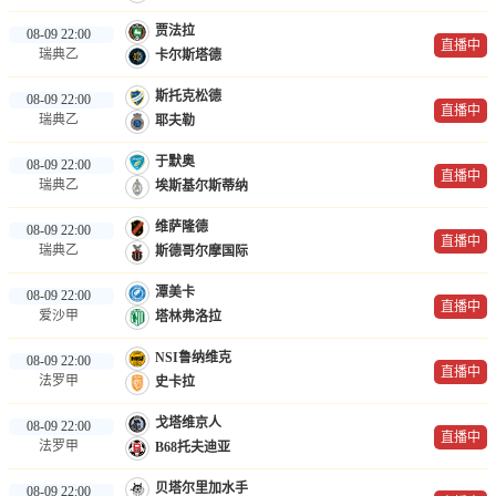
贾法拉
08-09 22:00
直播中
瑞典乙
卡尔斯塔德
斯托克松德
08-09 22:00
直播中
瑞典乙
耶夫勒
于默奥
08-09 22:00
直播中
瑞典乙
埃斯基尔斯蒂纳
维萨隆德
08-09 22:00
直播中
瑞典乙
斯德哥尔摩国际
潭美卡
08-09 22:00
直播中
爱沙甲
塔林弗洛拉
NSI鲁纳维克
08-09 22:00
直播中
法罗甲
史卡拉
戈塔维京人
08-09 22:00
直播中
法罗甲
B68托夫迪亚
贝塔尔里加水手
08-09 22:00