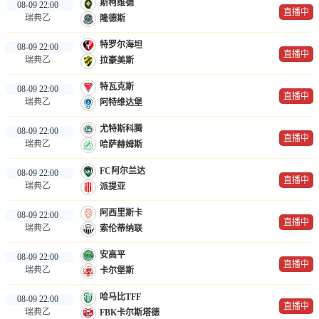
斯柯维德
08-09 22:00
直播中
瑞典乙
隆德斯
特罗尔海坦
08-09 22:00
直播中
瑞典乙
拉豪美斯
特瓦克斯
08-09 22:00
直播中
瑞典乙
阿特维达堡
尤特斯科腾
08-09 22:00
直播中
瑞典乙
哈萨赫姆斯
FC阿尔兰达
08-09 22:00
直播中
瑞典乙
派提亚
阿西里斯卡
08-09 22:00
直播中
瑞典乙
索伦蒂纳联
安高平
08-09 22:00
直播中
瑞典乙
卡尔堡斯
哈马比TFF
08-09 22:00
直播中
瑞典乙
FBK卡尔斯塔德