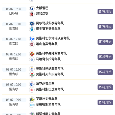
大阪钢巴
08-07 18:30
即将开始
日职联
浦和红钻
阿尔玛兹安泰青年队
08-07 19:00
即将开始
俄青联
诺夫哥罗德青年队
莫斯科切尔塔诺沃青年队
08-07 19:00
即将开始
俄青联
喀山鲁宾青年队
莫斯科中央陆军青年队
08-07 19:00
即将开始
俄青联
马哈奇卡拉青年队
莫斯科迪纳摩青年队
08-07 19:00
即将开始
俄青联
莫斯科火车头青年队
法克尔青年队
08-07 19:00
即将开始
俄青联
莫斯科斯巴达青年队
罗斯杜夫青年队
08-07 19:00
即将开始
俄青联
圣彼德斯堡青年队
科诺普廖夫青年队
08-07 19:00