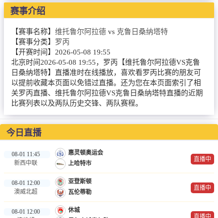
NBA
赛事介绍
CBA
【赛事名称】
维托鲁尔阿拉德
vs
克鲁日桑纳塔特
【赛事分类】
罗丙
录像
【开赛时间】
2026-05-08 19:55
北京时间2026-05-08 19:55，罗丙【维托鲁尔阿拉德VS克鲁
足球录像
日桑纳塔特】直播准时在线播放，喜欢看罗丙比赛的朋友可
以提前收藏本页面以免错过直播。还为您在本页面索引了相
篮球录像
关罗丙直播、维托鲁尔阿拉德VS克鲁日桑纳塔特直播的近期
比赛列表以及两队历史交锋、两队赛程。
新闻
足球新闻
今日直播
篮球新闻
惠灵顿奥运会
08-01 11:45
直播中
新西中联
上哈特市
体育词条
亚登斯顿
08-01 12:00
直播中
澳威北超
瓦伦蒂勒
休城
08-01 12:00
直播中