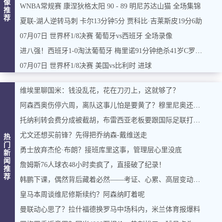
像
WNBA常规赛 康涅狄格太阳 90 - 89 明尼苏达山猫 全场集锦
推
荐
夏联-湖人逆转马刺 卡尔13分钟5分 贾科比·吉莱斯皮19分6助
07月07日 世界杯1/8决赛 葡萄牙vs西班牙 全场录像
进八强！西班牙1-0淘汰葡萄牙 梅里诺91分钟绝杀41岁C罗最后一舞
07月07日 世界杯1/8决赛 美国vs比利时 进球
维埃里聊国米：钱没乱花，花在刀刃上，这就够了？
阿森西奥伤停六周，离队这事儿怕是要黄了？穆里尼奥还惦记着巴斯托尼
托纳利转会费分成被截胡，布雷西亚老板要跟国际足联打官司
尤文还想买前锋？先得把乔纳森-戴维送走
热
门
勇士放弃杰伦·布朗？接班库里这事，管理层心里没底
新
闻
詹姆斯76人球衣48小时卖疯了，直接破了纪录！
推
荐
韩鹏下课，偶然背后藏着必然——考证、心累、高层变动，三根稻草压垮山东名宿
皇马本周谈维尼修斯续约？阿森纳盯着呢
曼联动心思了？拉什福德换罗马中场科内，米兰体育报爆料