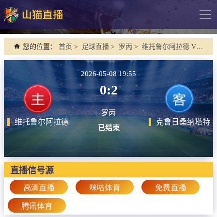
导
航
网站首页
您的位置：
首页
>
足球直播
>
罗丙
>
维托鲁尔阿拉德 VS 克鲁日桑纳塔特
足球直播
2026-05-08 19:55
英超
0:2
德甲
罗丙
法甲
维托鲁尔阿拉德
克鲁日桑纳塔特
已结束
西甲
意甲
欧冠杯
直播信号源
中超
高清直播
咪咕体育
免费直播
腾讯体育
篮球直播