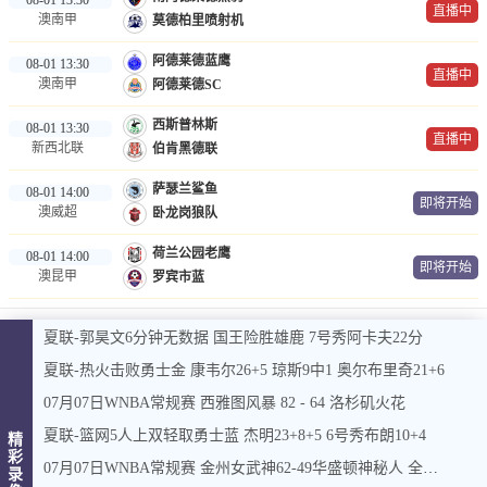
直播中
澳南甲
莫德柏里喷射机
阿德莱德蓝鹰
08-01 13:30
直播中
澳南甲
阿德莱德SC
西斯普林斯
08-01 13:30
直播中
新西北联
伯肯黑德联
萨瑟兰鲨鱼
08-01 14:00
即将开始
澳威超
卧龙岗狼队
荷兰公园老鹰
08-01 14:00
即将开始
澳昆甲
罗宾市蓝
夏联-郭昊文6分钟无数据 国王险胜雄鹿 7号秀阿卡夫22分
夏联-热火击败勇士金 康韦尔26+5 琼斯9中1 奥尔布里奇21+6
07月07日WNBA常规赛 西雅图风暴 82 - 64 洛杉矶火花
夏联-篮网5人上双轻取勇士蓝 杰明23+8+5 6号秀布朗10+4
精
彩
07月07日WNBA常规赛 金州女武神62-49华盛顿神秘人 全场集锦
录