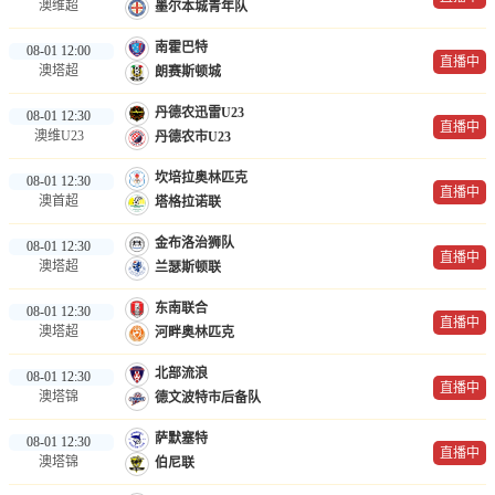
澳维超
墨尔本城青年队
南霍巴特
08-01 12:00
直播中
澳塔超
朗赛斯顿城
丹德农迅雷U23
08-01 12:30
直播中
澳维U23
丹德农市U23
坎培拉奥林匹克
08-01 12:30
直播中
澳首超
塔格拉诺联
金布洛治狮队
08-01 12:30
直播中
澳塔超
兰瑟斯顿联
东南联合
08-01 12:30
直播中
澳塔超
河畔奥林匹克
北部流浪
08-01 12:30
直播中
澳塔锦
德文波特市后备队
萨默塞特
08-01 12:30
直播中
澳塔锦
伯尼联