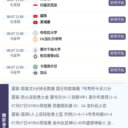
即将开始
东南锦
印度尼西亚
越南
08-07 21:00
即将开始
东南锦
柬埔寨
布哈拉大学
08-07 21:00
即将开始
乌兹甲
FK加扎尔肯特
费尔干纳大学
08-07 21:00
即将开始
乌兹甲
柏克塔哥B队
卡塔库尔甘
08-07 21:00
即将开始
乌兹甲
加云
夏联-郭昊文6分钟无数据 国王险胜雄鹿 7号秀阿卡夫22分
夏联-热火击败勇士金 康韦尔26+5 琼斯9中1 奥尔布里奇21+6
07月07日WNBA常规赛 西雅图风暴 82 - 64 洛杉矶火花
夏联-篮网5人上双轻取勇士蓝 杰明23+8+5 6号秀布朗10+4
精
彩
07月07日WNBA常规赛 金州女武神62-49华盛顿神秘人 全场集锦
录