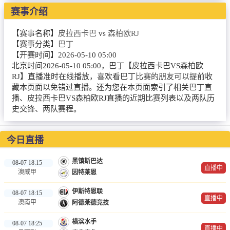
NBA
赛事介绍
CBA
【赛事名称】
皮拉西卡巴
vs
森柏欧RJ
【赛事分类】
巴丁
录像
【开赛时间】
2026-05-10 05:00
北京时间2026-05-10 05:00，巴丁【皮拉西卡巴VS森柏欧
足球录像
RJ】直播准时在线播放，喜欢看巴丁比赛的朋友可以提前收
藏本页面以免错过直播。还为您在本页面索引了相关巴丁直
篮球录像
播、皮拉西卡巴VS森柏欧RJ直播的近期比赛列表以及两队历
史交锋、两队赛程。
新闻
足球新闻
今日直播
篮球新闻
黑镇斯巴达
08-07 18:15
直播中
澳威甲
因特莱恩
体育词条
伊斯特恩联
08-07 18:15
直播中
澳南甲
阿德莱德竞技
横滨水手
08-07 18:25
直播中