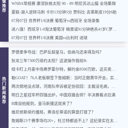
像
WNBA常规赛 康涅狄格太阳 90 - 89 明尼苏达山猫 全场集锦
推
荐
夏联-湖人逆转马刺 卡尔13分钟5分 贾科比·吉莱斯皮19分6助
07月07日 世界杯1/8决赛 葡萄牙vs西班牙 全场录像
进八强！西班牙1-0淘汰葡萄牙 梅里诺91分钟绝杀41岁C罗最后一舞
07月07日 世界杯1/8决赛 美国vs比利时 进球
罗德里争夺战：巴萨反超皇马，伯纳乌还来得及吗？
狄龙三年7300万续约太阳？这波操作我给B-
纽卡盯上丹麦中场弗罗霍尔特，解约金8500万欧，这买卖能成吗？
勒GOAT！76人老板聊签下詹姆斯：当时正跟萧华开会，实在憋不住，直接打断走人
热
门
两次倒地没点球，河南队申诉被足协驳回：主裁没毛病，英博没占便宜
新
闻
明日之星冠军杯四强出炉，中国双雄会师？半决赛看点拉满
推
荐
B席自拍报到，皇马新援这就来了？
维尼修斯续约僵局，弗洛伦蒂诺的算盘打错了？
詹姆斯23个赛季场均20+，杜兰特都追不上？这纪录实在太硬了