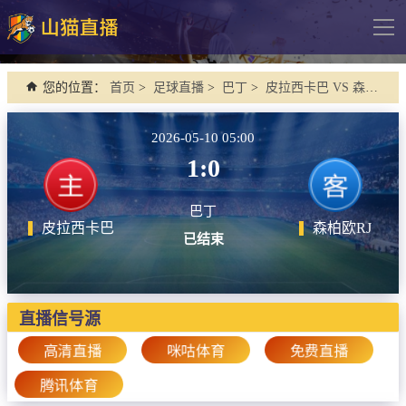
导
航
网站首页
您的位置：
首页
>
足球直播
>
巴丁
>
皮拉西卡巴 VS 森柏欧RJ
足球直播
2026-05-10 05:00
英超
1:0
德甲
巴丁
法甲
皮拉西卡巴
森柏欧RJ
已结束
西甲
意甲
欧冠杯
直播信号源
中超
高清直播
咪咕体育
免费直播
腾讯体育
篮球直播