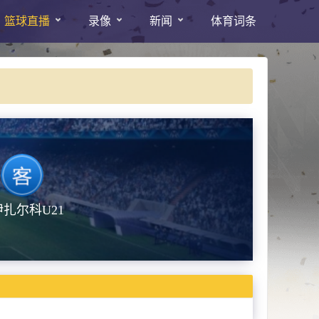
篮球直播
录像
新闻
体育词条
伊扎尔科U21