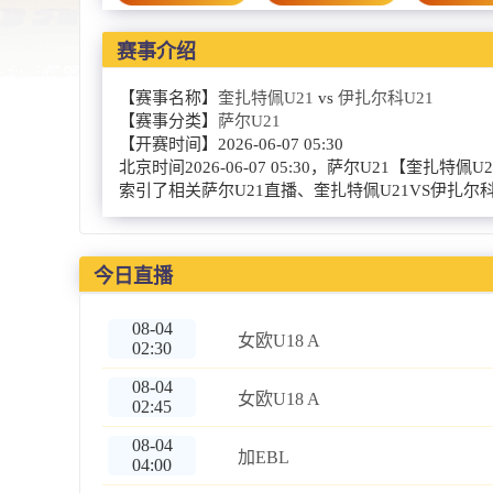
赛事介绍
【赛事名称】
奎扎特佩U21
vs
伊扎尔科U21
【赛事分类】
萨尔U21
【开赛时间】
2026-06-07 05:30
北京时间2026-06-07 05:30，萨尔U21
索引了相关萨尔U21直播、奎扎特佩U21VS伊扎
今日直播
08-04
女欧U18 A
02:30
08-04
女欧U18 A
02:45
08-04
加EBL
04:00