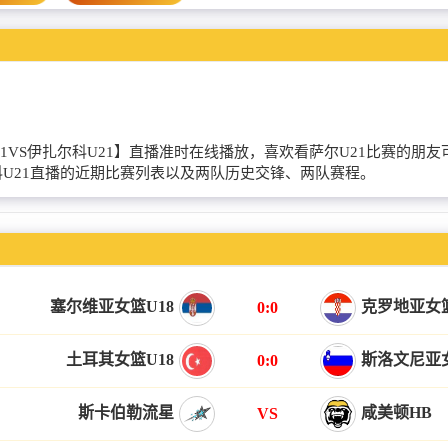
【奎扎特佩U21VS伊扎尔科U21】直播准时在线播放，喜欢看萨尔U21比
尔科U21直播的近期比赛列表以及两队历史交锋、两队赛程。
塞尔维亚女篮U18
克罗地亚女篮
0:0
土耳其女篮U18
斯洛文尼亚女
0:0
斯卡伯勒流星
咸美顿HB
VS