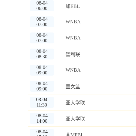
08-04
加EBL
06:00
08-04
WNBA
07:00
08-04
WNBA
07:00
08-04
智利联
08:30
08-04
WNBA
09:00
08-04
墨女篮
09:00
08-04
亚大学联
11:30
08-04
亚大学联
14:00
08-04
菲MPBL