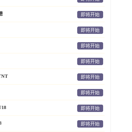
德
即将开始
即将开始
即将开始
即将开始
NT
即将开始
即将开始
18
即将开始
8
即将开始